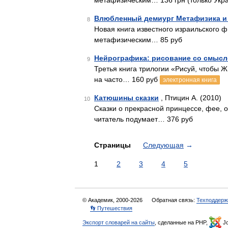
метафизическим… 136 грн (только Укр
Влюбленный демиург Метафизика и 
8
Новая книга известного израильского
метафизическим… 85 руб
Нейрографика: рисование со смысло
9
Третья книга трилогии «Рисуй, чтобы 
на часто… 160 руб
электронная книга
Катюшины сказки
, Птицин А. (2010)
10
Сказки о прекрасной принцессе, фее, о
читатель подумает… 376 руб
Страницы
Следующая
→
1
2
3
4
5
© Академик, 2000-2026
Обратная связь:
Техподдерж
👣 Путешествия
Экспорт словарей на сайты
, сделанные на PHP,
Jo