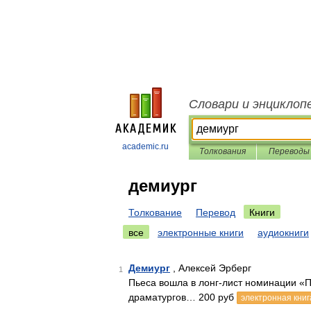
Словари и энциклоп
academic.ru
Толкования
Переводы
демиург
Толкование
Перевод
Книги
все
электронные книги
аудиокниги
Демиург
, Алексей Эрберг
1
Пьеса вошла в лонг-лист номинации «
драматургов… 200 руб
электронная книг