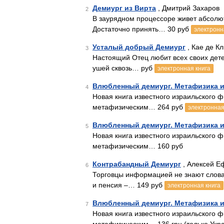
Демиург из Вирта
, Дмитрий Захаров
2
В заурядном процессоре живет абсолют
Достаточно принять… 30 руб
электронн
Усталый добрый Демиург
, Кае де Кл
3
Настоящий Отец любит всех своих детей
ушей сквозь… руб
электронная книга
Влюбленный демиург. Метафизика и
4
Новая книга известного израильского
метафизическим… 264 руб
электронная
Влюбленный демиург. Метафизика и
5
Новая книга известного израильского
метафизическим… 160 руб
Контрабандный Демиург
, Алексей Е
6
Торговцы информацией не знают слова «
и пенсия –… 149 руб
электронная книга
Влюбленный демиург. Метафизика и
7
Новая книга известного израильского