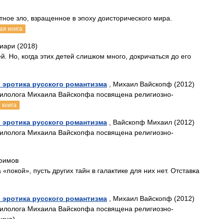
ное зло, взращенное в эпоху доисторического мира.
ая книга
иари (2018)
. Но, когда этих детей слишком много, докричаться до его
 эротика русского романтизма
, Михаил Вайскопф (2012)
 филолога Михаила Вайскопфа посвящена религиозно-
 книга
 эротика русского романтизма
, Вайскопф Михаил (2012)
 филолога Михаила Вайскопфа посвящена религиозно-
фимов
покой», пусть других тайн в галактике для них нет. Отставка
 эротика русского романтизма
, Михаил Вайскопф (2012)
 филолога Михаила Вайскопфа посвящена религиозно-