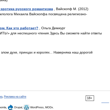
аина)
эротика русского романтизма
, Вайскопф М. (2012)
 филолога Михаила Вайскопфа посвящена религиозно-
м. Как это работает?
, Ольга Демиург
ЖИТЬ!» для неспешного чтения.Здесь Вы сможете найти ответы
 злом духе, принцах и королях... Наверняка наш дорогой
ка
,
Реклама на сайте
18+
omla,
Drupal,
WordPress, MODx.